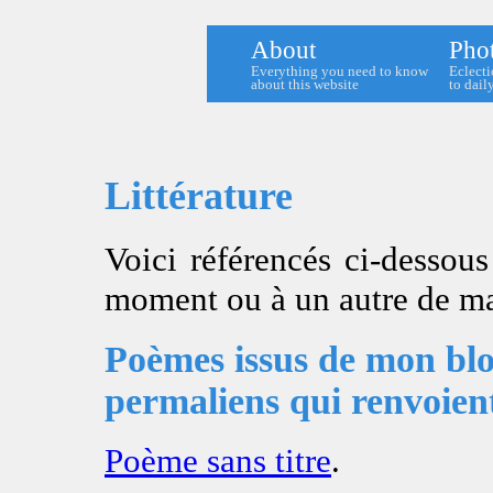
About
Pho
Everything you need to know
Eclecti
about this website
to daily
Littérature
Voici référencés ci-dessous 
moment ou à un autre de ma
Poèmes issus de mon blog
permaliens qui renvoient
Poème sans titre
.